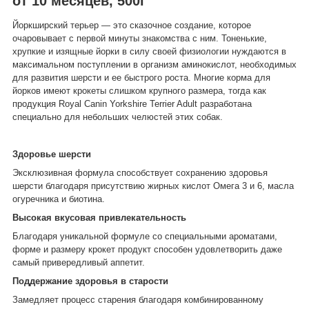
от 10 месяцев, 500г
Йоркширский терьер — это сказочное создание, которое
очаровывает с первой минуты знакомства с ним. Тоненькие,
хрупкие и изящные йорки в силу своей физиологии нуждаются в
максимальном поступлении в организм аминокислот, необходимых
для развития шерсти и ее быстрого роста. Многие корма для
йорков имеют крокеты слишком крупного размера, тогда как
продукция Royal Canin Yorkshire Terrier Adult разработана
специально для небольших челюстей этих собак.
Здоровье шерсти
Эксклюзивная формула способствует сохранению здоровья
шерсти благодаря присутствию жирных кислот Омега 3 и 6, масла
огуречника и биотина.
Высокая вкусовая привлекательность
Благодаря уникальной формуле со специальными ароматами,
форме и размеру крокет продукт способен удовлетворить даже
самый привередливый аппетит.
Поддержание здоровья в старости
Замедляет процесс старения благодаря комбинированному