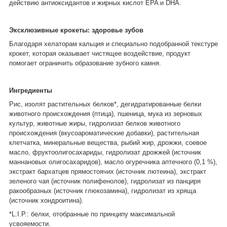
действию антиоксидантов и жирных кислот EPA и DHA.
Эксклюзивные крокеты: здоровье зубов
Благодаря хелаторам кальция и специально подобранной текстуре
крокет, которая оказывает чистящее воздействие, продукт
помогает ограничить образование зубного камня.
Ингредиенты
Рис, изолят растительных белков*, дегидратированные белки
животного происхождения (птица), пшеница, мука из зерновых
культур, животные жиры, гидролизат белков животного
происхождения (вкусоароматические добавки), растительная
клетчатка, минеральные вещества, рыбий жир, дрожжи, соевое
масло, фруктоолигосахариды, гидролизат дрожжей (источник
мaннановых олигосахаридов), масло огуречника аптечного (0,1 %),
экстракт бархатцев прямостоячих (источник лютеина), экстракт
зеленого чая (источник полифенолов), гидролизат из панциря
ракообразных (источник глюкозамина), гидролизат из хряща
(источник хондроитина).
*L.I.P.: белки, отобранные по принципу максимальной
усвояемости.