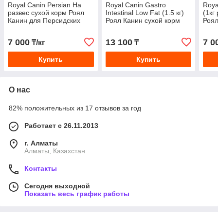
Royal Canin Persian На
Royal Canin Gastro
Roya
развес сухой корм Роял
Intestinal Low Fat (1.5 кг)
(1кг
Канин для Персидских
Роял Канин сухой корм
Роял
кошек, цена за 1 кг на
для собак при нарушении
куно
развес
пищеварения
7 000
13 100
7 0
₸/кг
₸
Купить
Купить
О нас
82% положительных из 17 отзывов за год
Работает с 26.11.2013
г. Алматы
Алматы, Казахстан
Контакты
Сегодня выходной
Показать весь график работы