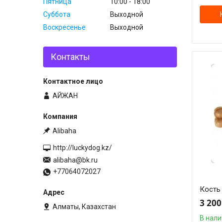
Пятница
10:00
18:00
Суббота
Выходной
Воскресенье
Выходной
Контакты
АЙЖАН
Alibaha
http://luckydog.kz/
alibaha@bk.ru
+77064072027
Кость 
3 200
Алматы, Казахстан
В нал