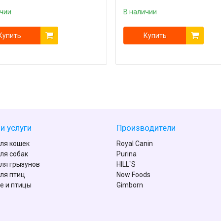
ичии
В наличии
Купить
Купить
и услуги
Производители
ля кошек
Royal Canin
ля собак
Purina
ля грызунов
HILL`S
ля птиц
Now Foods
е и птицы
Gimborn