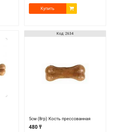
Купить
2634
5см (8гр) Кость прессованная
480 ₸