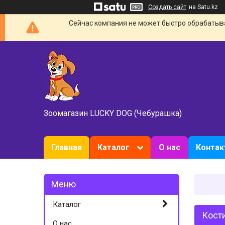
Создать сайт
на Satu.kz
Сейчас компания не может быстро обрабатыват
Зоомагазин LUCKY DOG (Чебурашка)
Главная
Каталог
О нас
Конта
Каталог
Кости
О нас