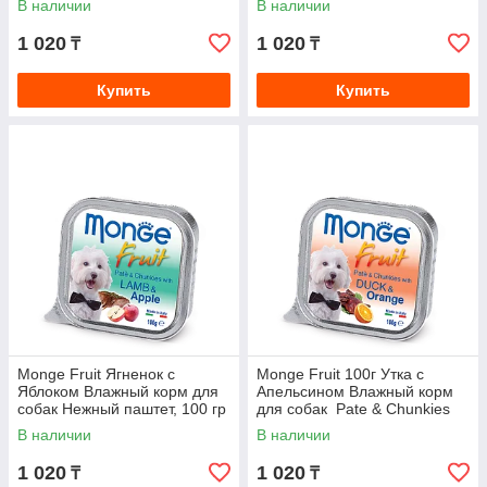
В наличии
В наличии
Blueberry
1 020
1 020
₸
₸
Купить
Купить
Monge Fruit Ягненок с
Monge Fruit 100г Утка с
Яблоком Влажный корм для
Апельсином Влажный корм
собак Нежный паштет, 100 гр
для собак Pate & Chunkies
with Duck & Orange
В наличии
В наличии
1 020
1 020
₸
₸