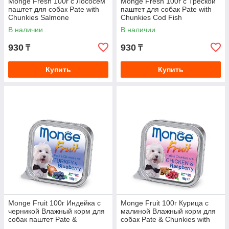
Monge Fresh 100г с Лососем
Monge Fresh 100г с Треской
паштет для собак Pate with
паштет для собак Pate with
Chunkies Salmone
Chunkies Cod Fish
В наличии
В наличии
930
930
₸
₸
Купить
Купить
Monge Fruit 100г Индейка с
Monge Fruit 100г Курица с
черникой Влажный корм для
малиной Влажный корм для
собак паштет Pate &
собак Pate & Chunkies with
Chunkies with Turkey &
Chicken & Raspberry