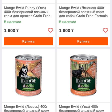
Monge Bwild Puppy (Утка)
Monge Bwild (Ягненок) 400г
400г беззерновой влажный
беззерновой влажный корм
корм для щенков Grain Free
для собак Grain Free Formula
Formula Cane Puppy & Junior
Cane All Breeds Adult Agnell
В наличии
В наличии
Duck
1 600
1 600
₸
₸
Купить
Купить
Monge Bwild (Лосось) 400г
Monge Bwild (Утка) 400г
беззерновой влажный корм
беззерновой влажный корм