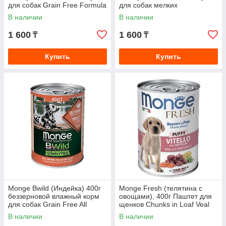
для собак Grain Free Formula
для собак мелких
All Breeds Adult Salmone
пород.Grain Free Mini Adult
В наличии
В наличии
Anatra
1 600
1 600
₸
₸
Купить
Купить
Monge Bwild (Индейка) 400г
Monge Fresh (телятина с
беззерновой влажный корм
овощами), 400г Паштет для
для собак Grain Free All
щенков Chunks in Loaf Veal
Breeds Adult Tacchino
with Vegetables Puppy
В наличии
В наличии