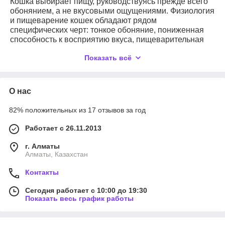
Кошка выбирает пищу, руководствуясь прежде всего
обонянием, а не вкусовыми ощущениями. Физиология
и пищеварение кошек обладают рядом
специфических черт: тонкое обоняние, пониженная
способность к восприятию вкуса, пищеварительная
система строго плотоядного животного... Эти
Показать всё
особенности требуют особого подхода к питанию
кошек.
В кормах, которые предлагает наш интернет-магазин,
О нас
используются новейшие достижения диетологии. Эти
корма наилучшим образом учитывают специфику
82% положительных из 17 отзывов за год
каждой конкретной кошки: ее возраст, образ жизни,
особенности организма, породу. Этот уникальный
Работает с 26.11.2013
диетологический подход, предусматривающий борьбу
со свободными радикалами (причиной старения
г. Алматы
клеток), позволяет повысить качество и
Алматы, Казахстан
продолжительность жизни кошки.
Контакты
Сегодня работает с 10:00 до 19:30
Показать весь график работы