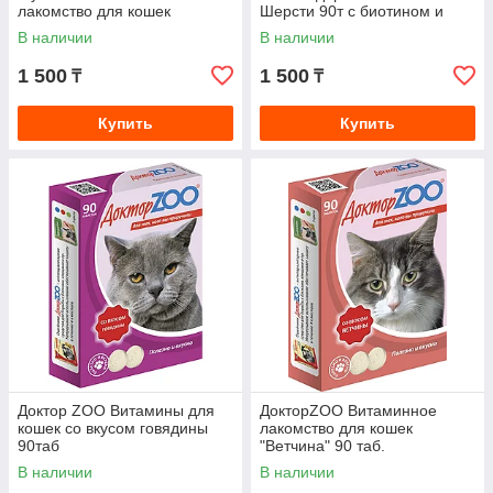
лакомство для кошек
Шерсти 90т с биотином и
"Здоровье и Красота" 90таб с
таурином
В наличии
В наличии
L-карнитином и таурином
1 500
1 500
₸
₸
Купить
Купить
Доктор ZOO Витамины для
ДокторZOO Витаминное
кошек со вкусом говядины
лакомство для кошек
90таб
"Ветчина" 90 таб.
В наличии
В наличии